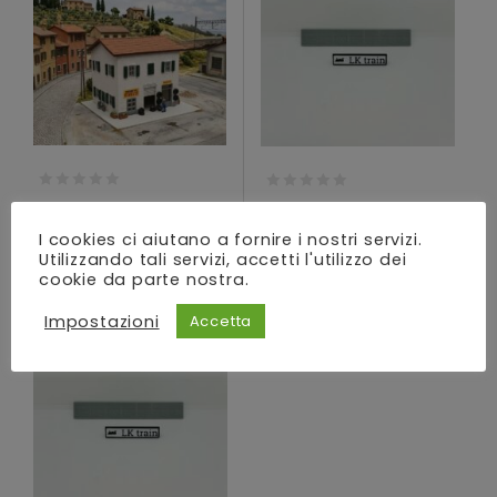
alla lista dei desideri
alla lista dei desideri
0
0
gommista stile
muretto in mattoni
out
out
italiano FS scala N
scala H0
of
of
I cookies ci aiutano a fornire i nostri servizi.
5
5
Utilizzando tali servizi, accetti l'utilizzo dei
Da:
19,90
€
3,00
€
cookie da parte nostra.
ADD TO CART
Impostazioni
Accetta
Aggiungi
alla lista dei desideri