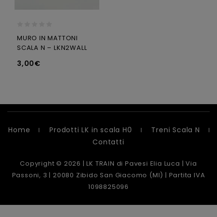
0
MURO IN MATTONI
out
SCALA N – LKN2WALL
of
5
3,00
€
Home
Prodotti LK in scala H0
Treni Scala N
Contatti
Copyright © 2026 | LK TRAIN di Pavesi Elia Luca | Via
Passoni, 3 | 20080 Zibido San Giacomo (MI) | Partita IVA
1098825096