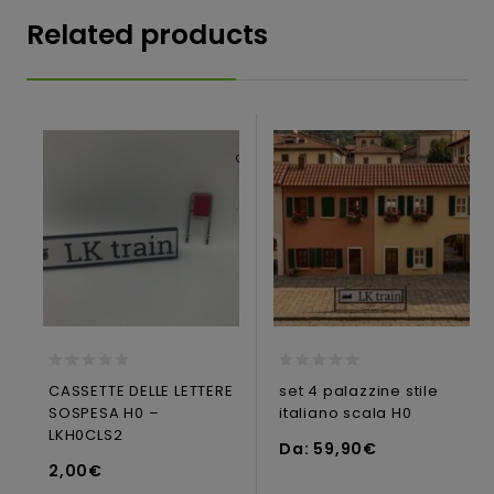
Related products
Aggiungi
alla lista dei desideri
alla lista dei desideri
0
0
CASSETTE DELLE LETTERE
set 4 palazzine stile
out
out
SOSPESA H0 –
italiano scala H0
of
of
5
5
LKH0CLS2
Da:
59,90
€
SELECT OPTIONS
SELECT OPTIONS
2,00
€