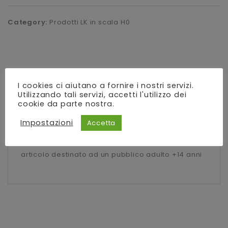
Category:
Prodotti LK in scala H0
I cookies ci aiutano a fornire i nostri servizi.
Utilizzando tali servizi, accetti l'utilizzo dei
Description
cookie da parte nostra.
Reviews (0)
Impostazioni
Accetta
articolo destinato ad un pubblico adulto +14 anni